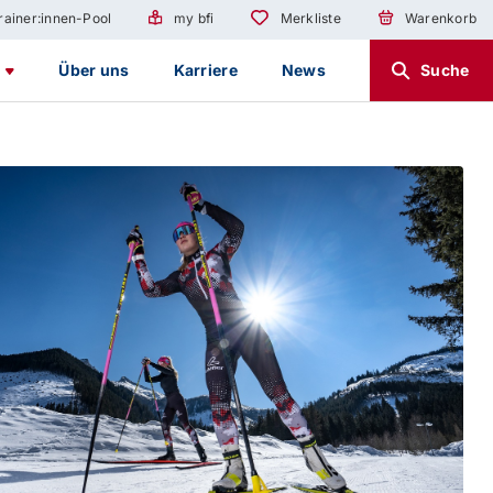
rainer:innen-Pool
my bfi
Merkliste
Warenkorb
g
Über uns
Karriere
News
Suche