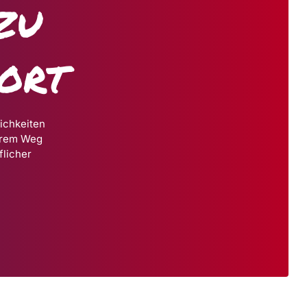
zu
port
ichkeiten
Ihrem Weg
flicher