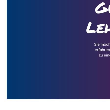
G
Leh
Sie möch
erfahren
zu ein