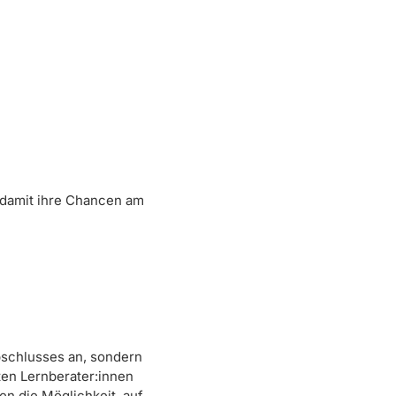
 damit ihre Chancen am
bschlusses an, sondern
ten Lernberater:innen
n die Möglichkeit, auf