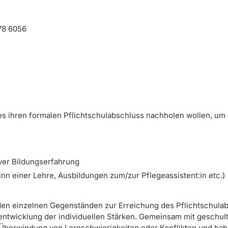
78 6056
es ihren formalen Pflichtschulabschluss nachholen wollen, um
ver Bildungserfahrung
nn einer Lehre, Ausbildungen zum/zur Pflegeassistent:in etc.)
in den einzelnen Gegenständen zur Erreichung des Pflichtschula
rentwicklung der individuellen Stärken. Gemeinsam mit geschul
 Überwindung von Lernschwierigkeiten oder Konflikten und habe