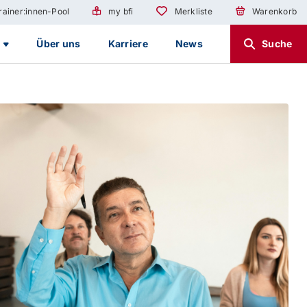
rainer:innen-Pool
my bfi
Merkliste
Warenkorb
g
Über uns
Karriere
News
Suche