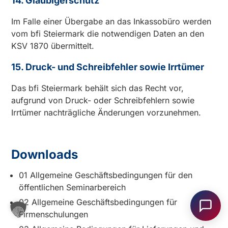
14. Gläubigerschutz
Im Falle einer Übergabe an das Inkassobüro werden
vom bfi Steiermark die notwendigen Daten an den
KSV 1870 übermittelt.
15. Druck- und Schreibfehler sowie Irrtümer
Das bfi Steiermark behält sich das Recht vor,
aufgrund von Druck- oder Schreibfehlern sowie
Irrtümer nachträgliche Änderungen vorzunehmen.
Downloads
Haben Sie Fragen oder benötigen Sie
01 Allgemeine Geschäftsbedingungen für den
Unterstützung?
öffentlichen Seminarbereich
Unser Team ist gerne für Sie da! Nehmen Sie jetzt
02 Allgemeine Geschäftsbedingungen für
Kontakt mit uns auf – wir freuen uns auf Ihre Anfrage.
Firmenschulungen