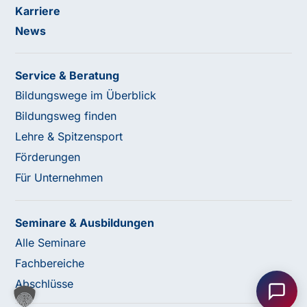
Karriere
News
Service & Beratung
Bildungswege im Überblick
Bildungsweg finden
Lehre & Spitzensport
Förderungen
Für Unternehmen
Seminare & Ausbildungen
Alle Seminare
Haben Sie Fragen oder benötigen Sie
Unterstützung?
Fachbereiche
Unser Team ist gerne für Sie da! Nehmen Sie jetzt
Abschlüsse
Kontakt mit uns auf – wir freuen uns auf Ihre Anfrage.