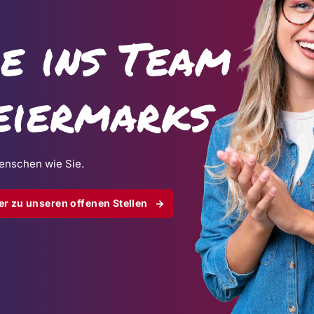
e ins Team
teiermarks
enschen wie Sie.
er zu unseren offenen Stellen