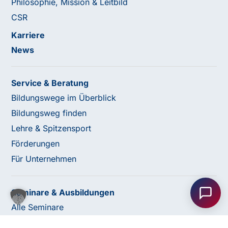
Philosophie, Mission & Leitbild
CSR
Karriere
News
Service & Beratung
Bildungswege im Überblick
Bildungsweg finden
Lehre & Spitzensport
Förderungen
Haben Sie Fragen oder benötigen Sie
Für Unternehmen
Unterstützung?
Unser Team ist gerne für Sie da! Nehmen Sie jetzt
Seminare & Ausbildungen
Kontakt mit uns auf – wir freuen uns auf Ihre Anfrage.
Alle Seminare
Fachbereiche