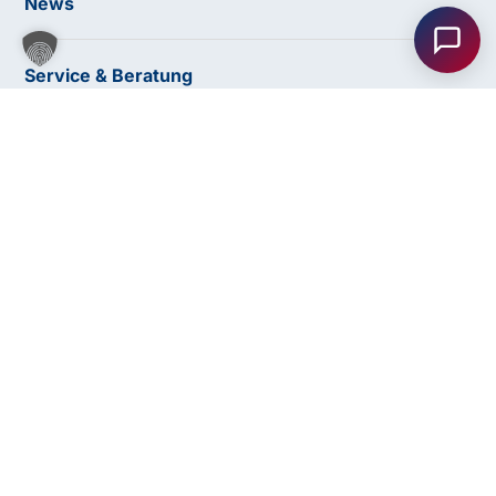
News
Unser Team ist gerne für Sie da! Nehmen Sie jetzt
Kontakt mit uns auf – wir freuen uns auf Ihre Anfrage.
Service & Beratung
Bildungswege im Überblick
Bildungsweg finden
Anfrage
Lehre & Spitzensport
senden
Förderungen
Für Unternehmen
Kontakt
Seminare & Ausbildungen
Alle Seminare
Fachbereiche
Abschlüsse
© 2026 bfi Steiermark |
Website by Rubikon Werbeagentur