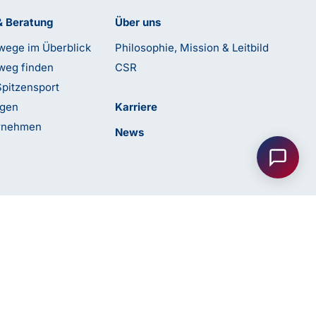
& Beratung
Über uns
wege im Überblick
Philosophie, Mission & Leitbild
weg finden
CSR
Spitzensport
ngen
Karriere
ernehmen
News
Anfrage senden
Kontakt
leblower Portal
Cookie Einstellungen