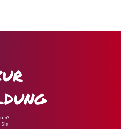
zur
ldung
hren?
 Sie