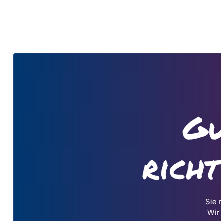
Gu
rich
Sie 
Wir