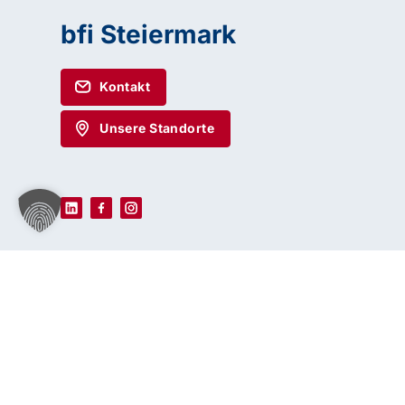
bfi Steiermark
Kontakt
Unsere Standorte
Haben Sie Fragen oder benötigen Sie Un
Unser Team ist gerne für Sie da! Nehmen Sie j
uns auf – wir freuen uns auf Ihre Anfrage.
© 2026 bfi Steiermark |
Website by Rubikon Werbeagentur