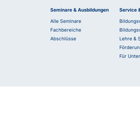
Seminare & Ausbildungen
Service 
Alle Seminare
Bildungs
Fachbereiche
Bildungs
Abschlüsse
Lehre & 
Förderu
terstützung?
Für Unt
etzt Kontakt mit
Impressum
Datenschutz
AGB
bfi Whist
Barrierefreiheitserklärung