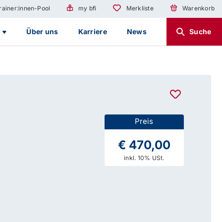
rainer:innen-Pool
my bfi
Merkliste
Warenkorb
g
Über uns
Karriere
News
Suche
Preis
€ 470,00
inkl. 10% USt.