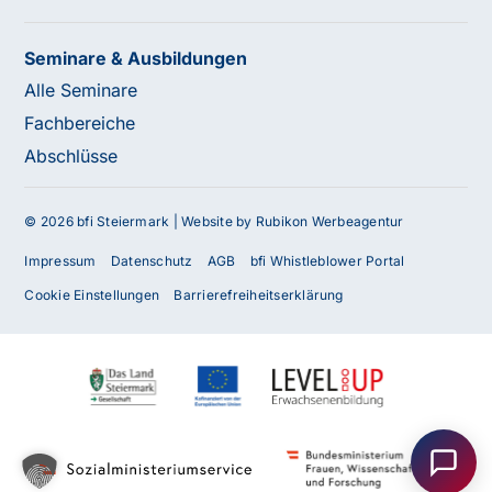
Seminare & Ausbildungen
Alle Seminare
Fachbereiche
Abschlüsse
© 2026 bfi Steiermark |
Website by Rubikon Werbeagentur
Impressum
Datenschutz
AGB
bfi Whistleblower Portal
Cookie Einstellungen
Barrierefreiheitserklärung
Haben Sie Fragen oder benötigen Sie
Unterstützung?
Unser Team ist gerne für Sie da! Nehmen Sie jetzt
Kontakt mit uns auf – wir freuen uns auf Ihre Anfrage.