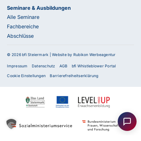
Seminare & Ausbildungen
Alle Seminare
Fachbereiche
Abschlüsse
© 2026 bfi Steiermark |
Website by Rubikon Werbeagentur
Impressum
Datenschutz
AGB
bfi Whistleblower Portal
Cookie Einstellungen
Barrierefreiheitserklärung
Haben Sie Fragen oder benötigen Sie
Unterstützung?
Unser Team ist gerne für Sie da! Nehmen Sie jetzt
Kontakt mit uns auf – wir freuen uns auf Ihre Anfrage.