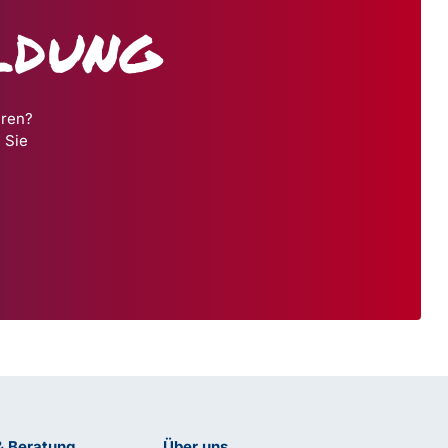
ldung
hren?
 Sie
& Beratung
Über uns