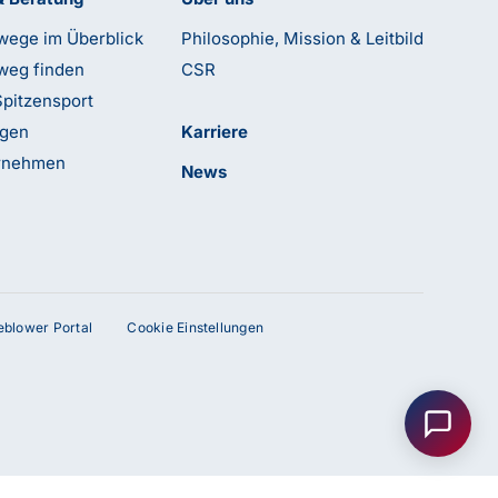
wege im Überblick
Philosophie, Mission & Leitbild
weg finden
CSR
Spitzensport
ngen
Karriere
ernehmen
News
leblower Portal
Cookie Einstellungen
Anfrage senden
Kontakt