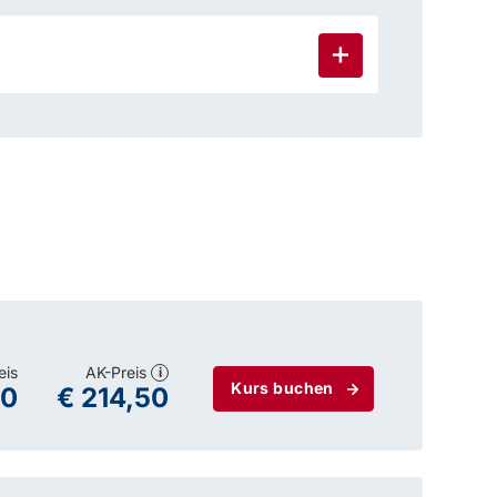
eis
AK-Preis
i
Kurs buchen
00
€ 214,50