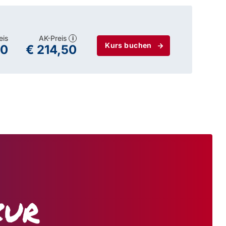
eis
AK-Preis
i
Kurs buchen
00
€ 214,50
zur