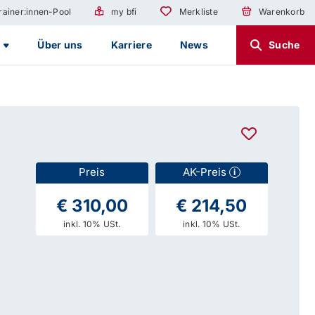
rainer:innen-Pool
my bfi
Merkliste
Warenkorb
g
Über uns
Karriere
News
Suche
Preis
AK-Preis
i
€ 310,00
€ 214,50
inkl. 10% USt.
inkl. 10% USt.