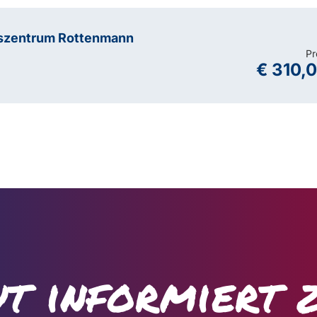
szentrum Rottenmann
Pr
€ 310,
t informiert 