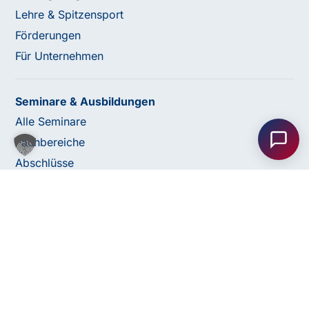
Lehre & Spitzensport
Förderungen
Für Unternehmen
Haben Sie Fragen oder benötigen Sie
Seminare & Ausbildungen
Unterstützung?
Alle Seminare
Unser Team ist gerne für Sie da! Nehmen Sie jetzt
Fachbereiche
Kontakt mit uns auf – wir freuen uns auf Ihre Anfrage.
Abschlüsse
© 2026 bfi Steiermark |
Website by Rubikon Werbeagentur
Anfrage
Impressum
Datenschutz
AGB
bfi Whistleblower Portal
senden
Cookie Einstellungen
Barrierefreiheitserklärung
Kontakt