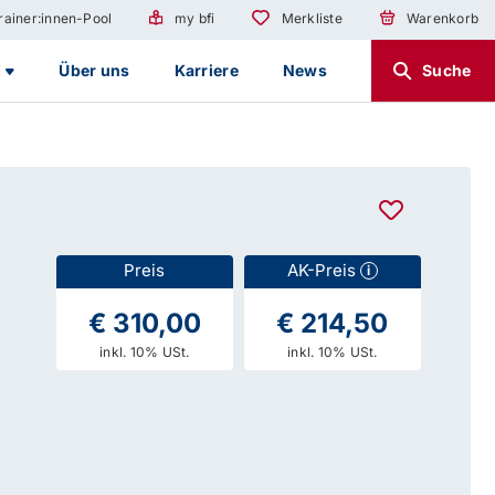
rainer:innen-Pool
my bfi
Merkliste
Warenkorb
g
Über uns
Karriere
News
Suche
Preis
AK-Preis
i
€ 310,00
€ 214,50
inkl. 10% USt.
inkl. 10% USt.