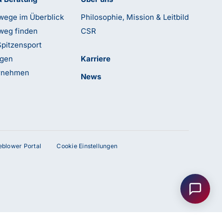
wege im Überblick
Philosophie, Mission & Leitbild
weg finden
CSR
Spitzensport
ngen
Karriere
ernehmen
News
leblower Portal
Cookie Einstellungen
Anfrage senden
Kontakt