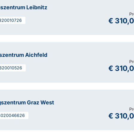
gszentrum Leibnitz
Pr
€ 310,
820010726
szentrum Aichfeld
Pr
€ 310,
820010526
gszentrum Graz West
Pr
€ 310,
3020046626