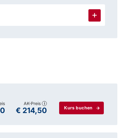
eis
AK-Preis
i
Kurs buchen
00
€ 214,50