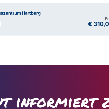
gszentrum Hartberg
Pr
€ 310,
t informiert 