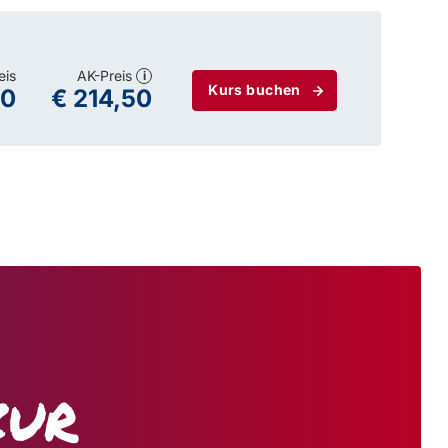
eis
AK-Preis
i
Kurs buchen
00
€ 214,50
zur