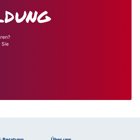
ldung
hren?
 Sie
& Beratung
Über uns