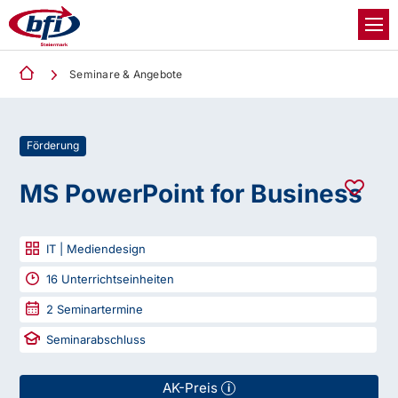
Seminare & Angebote
Förderung
MS PowerPoint for Business
IT | Mediendesign
16
Unterrichtseinheiten
2
Seminartermine
Seminarabschluss
AK-Preis
i