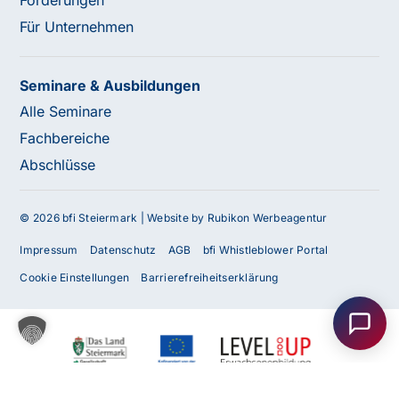
Förderungen
Für Unternehmen
Seminare & Ausbildungen
Alle Seminare
Fachbereiche
Abschlüsse
© 2026 bfi Steiermark |
Website by Rubikon Werbeagentur
Impressum
Datenschutz
AGB
bfi Whistleblower Portal
Haben Sie Fragen oder benötigen Sie
Cookie Einstellungen
Barrierefreiheitserklärung
Unterstützung?
Unser Team ist gerne für Sie da! Nehmen Sie jetzt
Kontakt mit uns auf – wir freuen uns auf Ihre Anfrage.