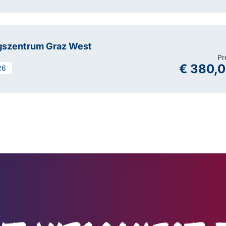
gszentrum Graz West
Pr
€ 380,
26