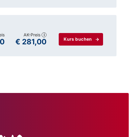
eis
AK-Preis
i
Kurs buchen
00
€ 281,00