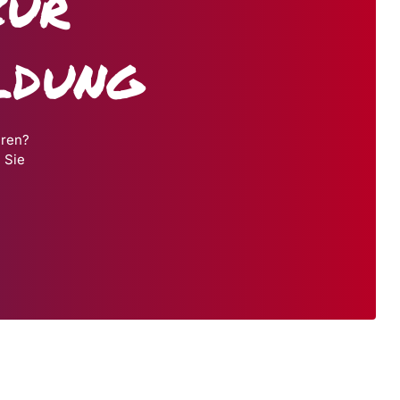
zur
ldung
hren?
 Sie