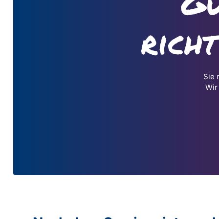
Gu
rich
Sie 
Wir