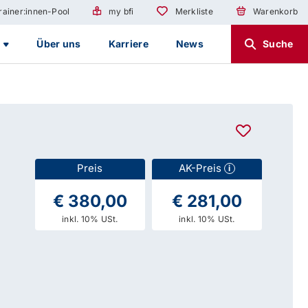
rainer:innen-Pool
my bfi
Merkliste
Warenkorb
g
Über uns
Karriere
News
Suche
Preis
AK-Preis
i
€ 380,00
€ 281,00
inkl. 10% USt.
inkl. 10% USt.