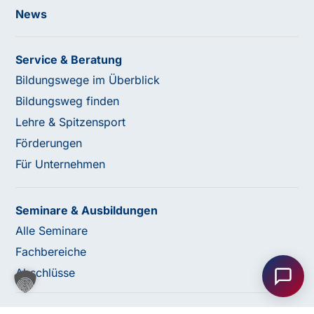
News
Service & Beratung
Bildungswege im Überblick
Bildungsweg finden
Lehre & Spitzensport
Förderungen
Für Unternehmen
Seminare & Ausbildungen
Haben Sie Fragen oder benötigen Sie
Alle Seminare
Unterstützung?
Fachbereiche
Unser Team ist gerne für Sie da! Nehmen Sie jetzt
Abschlüsse
Kontakt mit uns auf – wir freuen uns auf Ihre Anfrage.