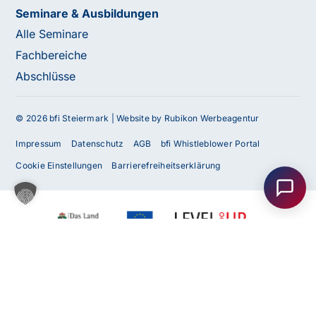
Seminare & Ausbildungen
Alle Seminare
Fachbereiche
Abschlüsse
© 2026 bfi Steiermark |
Website by Rubikon Werbeagentur
Haben Sie Fragen oder benötigen Sie
Impressum
Datenschutz
AGB
bfi Whistleblower Portal
Unterstützung?
Cookie Einstellungen
Barrierefreiheitserklärung
Unser Team ist gerne für Sie da! Nehmen Sie jetzt
Kontakt mit uns auf – wir freuen uns auf Ihre Anfrage.
Anfrage
senden