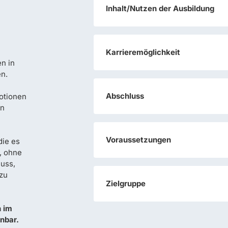
Inhalt/Nutzen der Ausbildung
Karrieremöglichkeit
en in
en.
Abschluss
otionen
on
Voraussetzungen
die es
, ohne
uss,
 zu
Zielgruppe
n im
nbar.