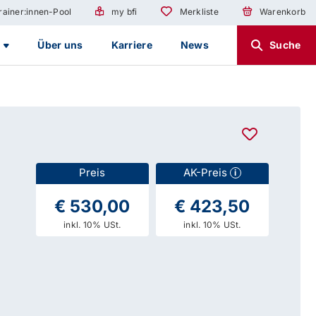
rainer:innen-Pool
my bfi
Merkliste
Warenkorb
g
Über uns
Karriere
News
Suche
Preis
AK-Preis
i
€ 530,00
€ 423,50
inkl. 10% USt.
inkl. 10% USt.