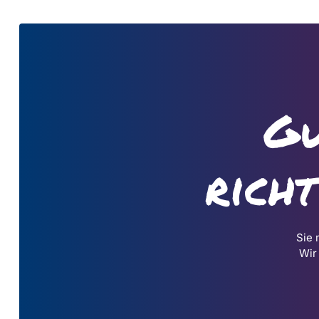
Gu
rich
Sie 
Wir