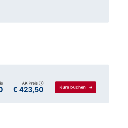
is
AK-Preis
i
Kurs buchen
0
€ 423,50