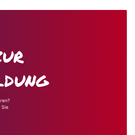
zur
ldung
hren?
 Sie