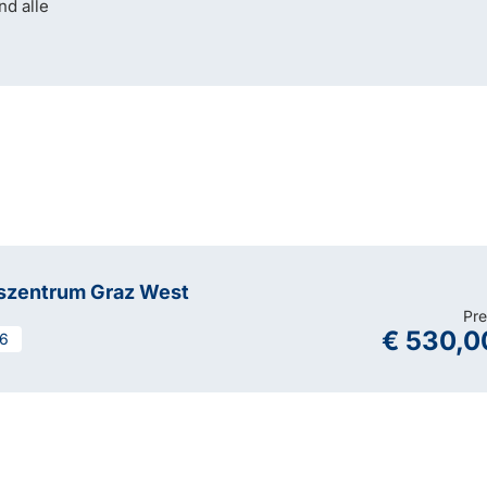
nd alle
szentrum Graz West
Pre
€ 530,0
6