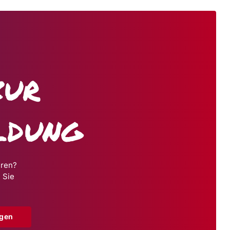
zur
ldung
hren?
 Sie
agen