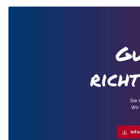
Gu
rich
Sie 
Wir
Inf