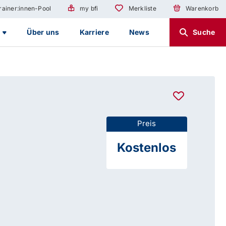
rainer:innen-Pool
my bfi
Merkliste
Warenkorb
g
Über uns
Karriere
News
Suche
Preis
Kostenlos