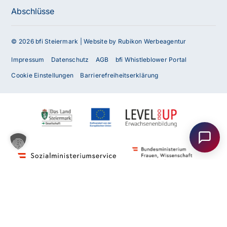
Abschlüsse
© 2026 bfi Steiermark |
Website by Rubikon Werbeagentur
Impressum
Datenschutz
AGB
bfi Whistleblower Portal
Cookie Einstellungen
Barrierefreiheitserklärung
Haben Sie Fragen oder benötigen Sie
Unterstützung?
Unser Team ist gerne für Sie da! Nehmen Sie jetzt
Kontakt mit uns auf – wir freuen uns auf Ihre Anfrage.
Anfrage
senden