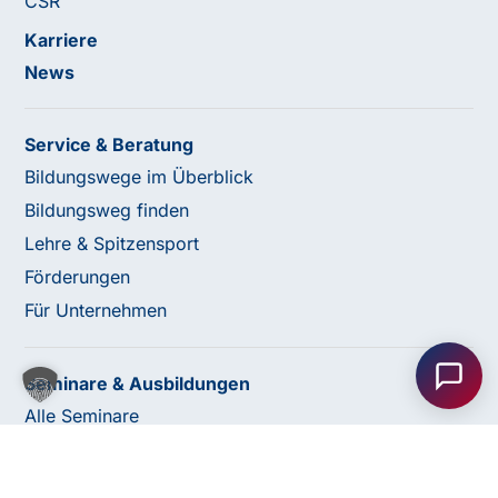
CSR
Karriere
News
Service & Beratung
Bildungswege im Überblick
Bildungsweg finden
Lehre & Spitzensport
Förderungen
Haben Sie Fragen oder benötigen Sie
Für Unternehmen
Unterstützung?
Unser Team ist gerne für Sie da! Nehmen Sie jetzt
Seminare & Ausbildungen
Kontakt mit uns auf – wir freuen uns auf Ihre Anfrage.
Alle Seminare
Fachbereiche
Abschlüsse