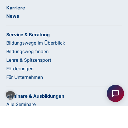
Karriere
News
Service & Beratung
Bildungswege im Überblick
Bildungsweg finden
Lehre & Spitzensport
Förderungen
Haben Sie Fragen oder benötigen Sie
Für Unternehmen
Unterstützung?
Unser Team ist gerne für Sie da! Nehmen Sie jetzt
Seminare & Ausbildungen
Kontakt mit uns auf – wir freuen uns auf Ihre Anfrage.
Alle Seminare
Fachbereiche
Abschlüsse
Anfrage