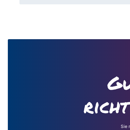
Gu
rich
Sie 