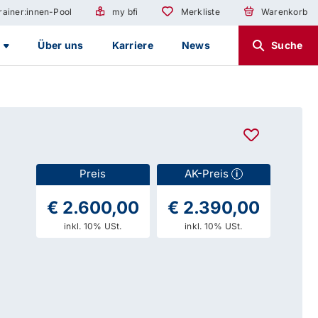
rainer:innen-Pool
my bfi
Merkliste
Warenkorb
g
Über uns
Karriere
News
Suche
Preis
AK-Preis
i
€ 2.600,00
€ 2.390,00
inkl. 10% USt.
inkl. 10% USt.