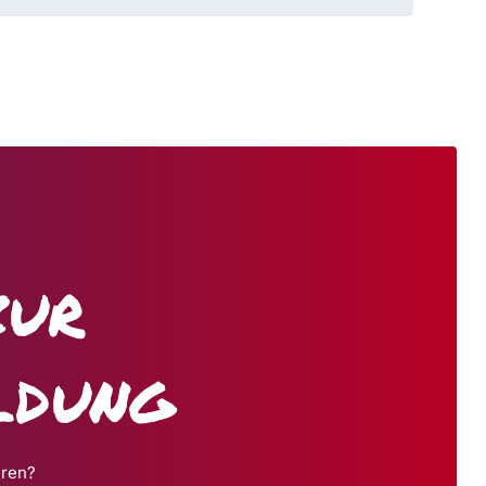
zur
ldung
hren?