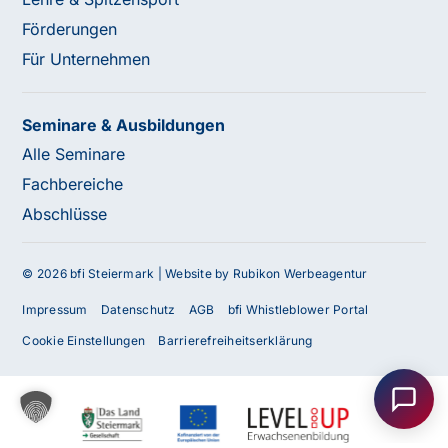
Förderungen
Für Unternehmen
Seminare & Ausbildungen
Alle Seminare
Fachbereiche
Abschlüsse
© 2026 bfi Steiermark |
Website by Rubikon Werbeagentur
Impressum
Datenschutz
AGB
bfi Whistleblower Portal
Haben Sie Fragen oder benötigen Sie
Cookie Einstellungen
Barrierefreiheitserklärung
Unterstützung?
Unser Team ist gerne für Sie da! Nehmen Sie jetzt
Kontakt mit uns auf – wir freuen uns auf Ihre Anfrage.