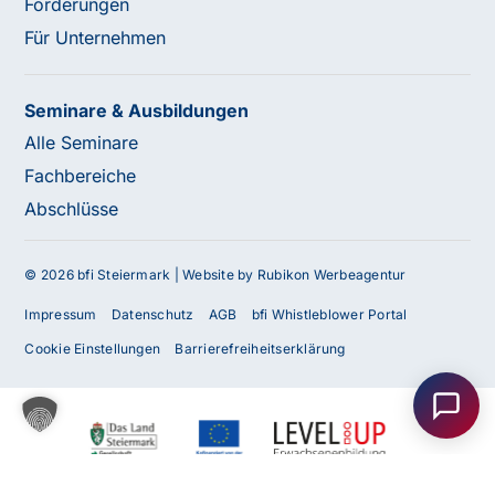
Förderungen
Für Unternehmen
Seminare & Ausbildungen
Alle Seminare
Fachbereiche
Abschlüsse
© 2026 bfi Steiermark |
Website by Rubikon Werbeagentur
Impressum
Datenschutz
AGB
bfi Whistleblower Portal
Haben Sie Fragen oder benötigen Sie
Cookie Einstellungen
Barrierefreiheitserklärung
Unterstützung?
Unser Team ist gerne für Sie da! Nehmen Sie jetzt
Kontakt mit uns auf – wir freuen uns auf Ihre Anfrage.