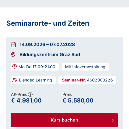
Seminarorte- und Zeiten
14.09.2026
–
07.07.2028
Bildungszentrum Graz Süd
Ein positiver Abschluss der Schule ersetzt:
Mo-Do 17:00-21:00
Mit Infoveranstaltung
Blended Learning
4602000226
AK-Preis
Preis
i
€ 4.981,00
€ 5.580,00
Ein positiver Abschluss ermöglicht:
Kurs buchen