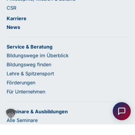
CSR
Karriere
News
Service & Beratung
Bildungswege im Überblick
Bildungsweg finden
Lehre & Spitzensport
Förderungen
Haben Sie Fragen oder benötigen Sie
Für Unternehmen
Unterstützung?
Unser Team ist gerne für Sie da! Nehmen Sie jetzt
Seminare & Ausbildungen
Kontakt mit uns auf – wir freuen uns auf Ihre Anfrage.
Alle Seminare
Fachbereiche