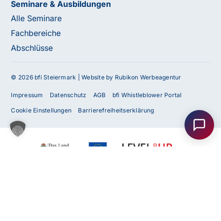
Seminare & Ausbildungen
Alle Seminare
Fachbereiche
Abschlüsse
© 2026 bfi Steiermark |
Website by Rubikon Werbeagentur
Haben Sie Fragen oder benötigen Sie
Impressum
Datenschutz
AGB
bfi Whistleblower Portal
Unterstützung?
Cookie Einstellungen
Barrierefreiheitserklärung
Unser Team ist gerne für Sie da! Nehmen Sie jetzt
Kontakt mit uns auf – wir freuen uns auf Ihre Anfrage.
Anfrage
senden
Kontakt