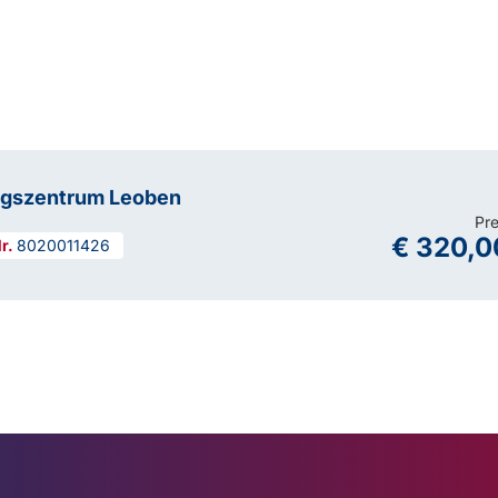
ngszentrum Leoben
Pre
€ 320,0
8020011426