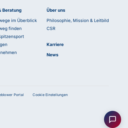
& Beratung
Über uns
wege im Überblick
Philosophie, Mission & Leitbild
weg finden
CSR
Spitzensport
ngen
Karriere
ernehmen
News
leblower Portal
Cookie Einstellungen
Anfrage senden
Kontakt