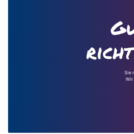
Gu
rich
Sie 
Wir