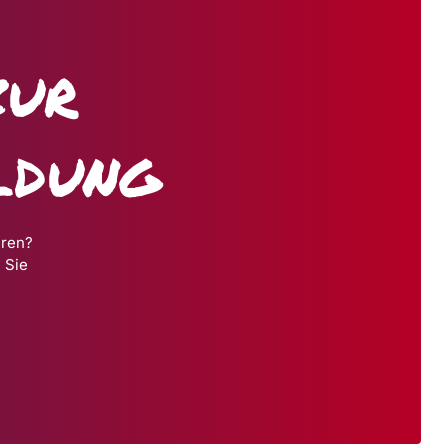
zur
ldung
hren?
 Sie