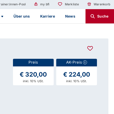
rainer:innen-Pool
my bfi
Merkliste
Warenkorb
g
Über uns
Karriere
News
Suche
Preis
AK-Preis
i
€ 320,00
€ 224,00
inkl. 10% USt.
inkl. 10% USt.