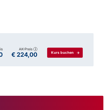
is
AK-Preis
i
Kurs buchen
0
€ 224,00