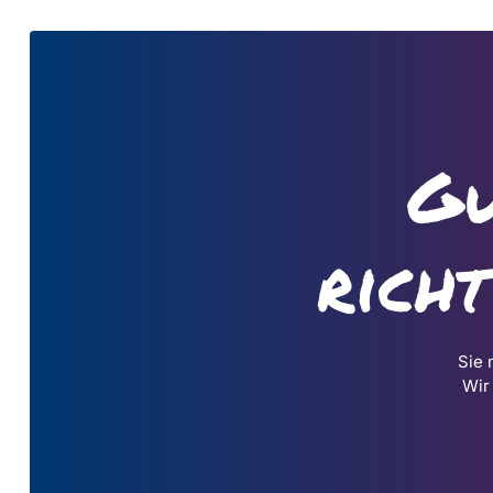
Gu
rich
Sie 
Wir