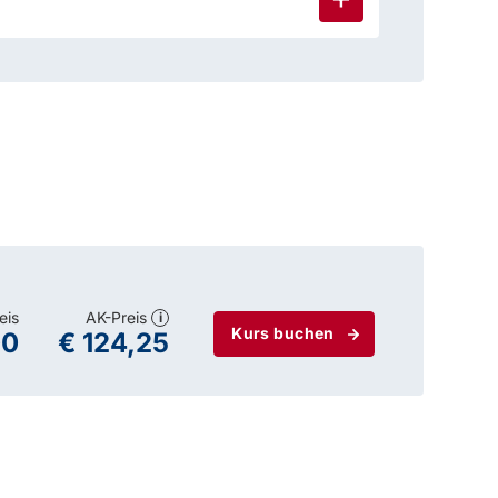
eis
AK-Preis
i
Kurs buchen
00
€ 124,25