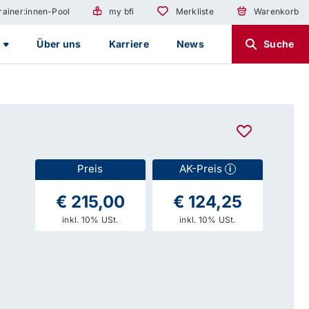
rainer:innen-Pool
my bfi
Merkliste
Warenkorb
g
Über uns
Karriere
News
Suche
Preis
AK-Preis
i
€ 215,00
€ 124,25
inkl. 10% USt.
inkl. 10% USt.