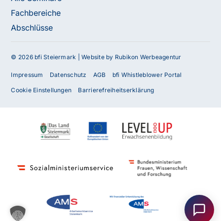
Fachbereiche
Abschlüsse
© 2026 bfi Steiermark |
Website by Rubikon Werbeagentur
Impressum
Datenschutz
AGB
bfi Whistleblower Portal
Cookie Einstellungen
Barrierefreiheitserklärung
Haben Sie Fragen oder benötigen Sie
Unterstützung?
Unser Team ist gerne für Sie da! Nehmen Sie jetzt
Kontakt mit uns auf – wir freuen uns auf Ihre Anfrage.