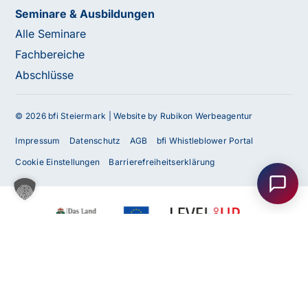
Seminare & Ausbildungen
Alle Seminare
Fachbereiche
Abschlüsse
© 2026 bfi Steiermark |
Website by Rubikon Werbeagentur
Haben Sie Fragen oder benötigen Sie
Impressum
Datenschutz
AGB
bfi Whistleblower Portal
Unterstützung?
Cookie Einstellungen
Barrierefreiheitserklärung
Unser Team ist gerne für Sie da! Nehmen Sie jetzt
Kontakt mit uns auf – wir freuen uns auf Ihre Anfrage.
Anfrage
senden