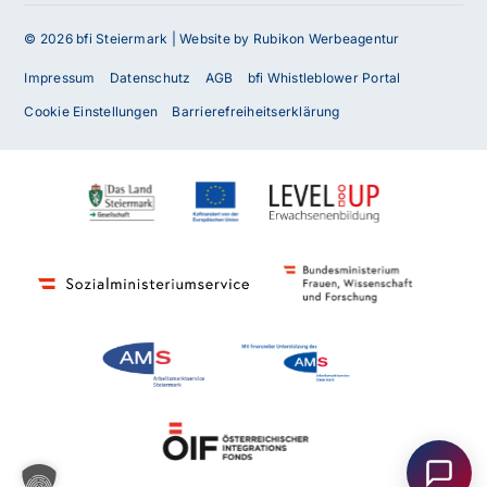
© 2026 bfi Steiermark |
Website by Rubikon Werbeagentur
Impressum
Datenschutz
AGB
bfi Whistleblower Portal
Cookie Einstellungen
Barrierefreiheitserklärung
Haben Sie Fragen oder benötigen Sie
Unterstützung?
Unser Team ist gerne für Sie da! Nehmen Sie jetzt
Kontakt mit uns auf – wir freuen uns auf Ihre Anfrage.