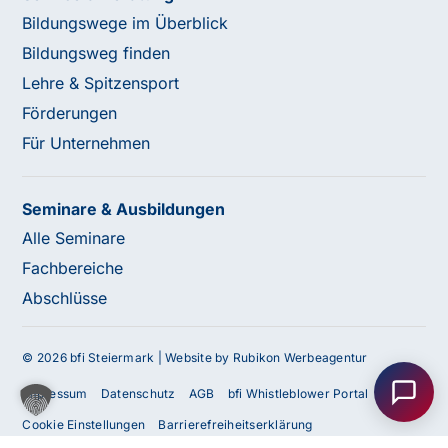
Bildungswege im Überblick
Bildungsweg finden
Lehre & Spitzensport
Förderungen
Für Unternehmen
Seminare & Ausbildungen
Alle Seminare
Fachbereiche
Abschlüsse
Haben Sie Fragen oder benötigen Sie
Unterstützung?
© 2026 bfi Steiermark |
Website by Rubikon Werbeagentur
Unser Team ist gerne für Sie da! Nehmen Sie jetzt
Impressum
Datenschutz
AGB
bfi Whistleblower Portal
Kontakt mit uns auf – wir freuen uns auf Ihre Anfrage.
Cookie Einstellungen
Barrierefreiheitserklärung