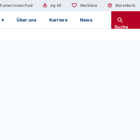
Trainer:innen-Pool
my bfi
Merkliste
Warenkorb
g
Über uns
Karriere
News
Suche