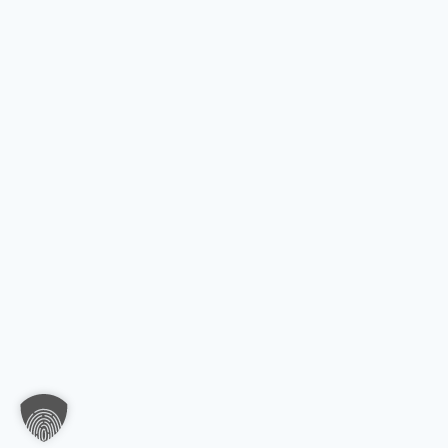
Haben Sie Fragen oder benötigen Sie Un
Unser Team ist gerne für Sie da! Nehmen Sie jet
uns auf – wir freuen uns auf Ihre Anfrage.