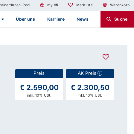
rainer:innen-Pool
my bfi
Merkliste
Warenkorb
g
Über uns
Karriere
News
Suche
Preis
AK-Preis
i
€ 2.590,00
€ 2.300,50
inkl. 10% USt.
inkl. 10% USt.