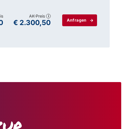
is
AK-Preis
i
Anfragen
0
€ 2.300,50
zur