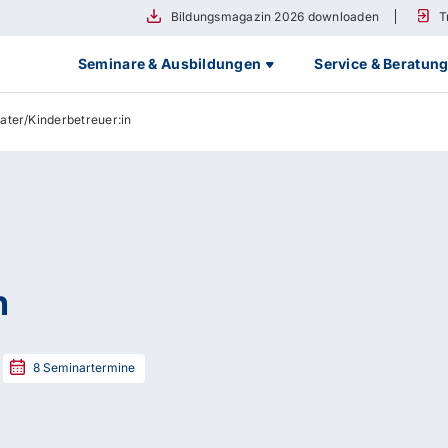
Bildungsmagazin 2026 downloaden
T
Seminare & Ausbildungen
Service & Beratun
ter/Kinderbetreuer:in
n
8
Seminartermine