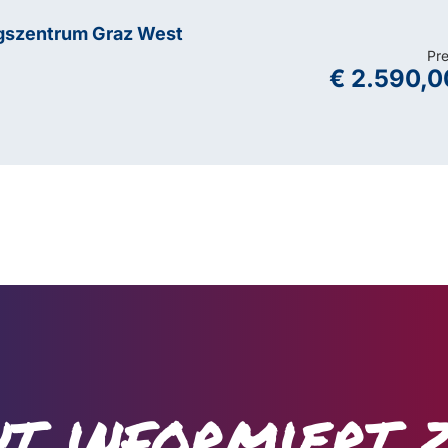
gszentrum Graz West
Pre
€ 2.590,0
t informiert 