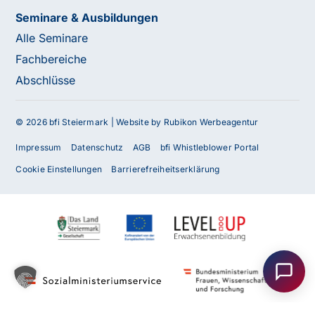
Seminare & Ausbildungen
Alle Seminare
Fachbereiche
Abschlüsse
© 2026 bfi Steiermark |
Website by Rubikon Werbeagentur
Impressum
Datenschutz
AGB
bfi Whistleblower Portal
Cookie Einstellungen
Barrierefreiheitserklärung
Haben Sie Fragen oder benötigen Sie
Unterstützung?
Unser Team ist gerne für Sie da! Nehmen Sie jetzt
Kontakt mit uns auf – wir freuen uns auf Ihre Anfrage.