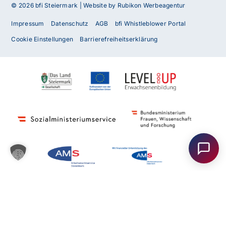
© 2026 bfi Steiermark |
Website by Rubikon Werbeagentur
Impressum
Datenschutz
AGB
bfi Whistleblower Portal
Cookie Einstellungen
Barrierefreiheitserklärung
Haben Sie Fragen oder benötigen Sie
Unterstützung?
Unser Team ist gerne für Sie da! Nehmen Sie jetzt
Kontakt mit uns auf – wir freuen uns auf Ihre Anfrage.
Anfrage
senden