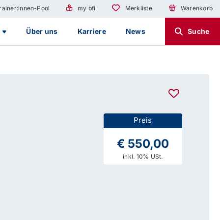
rainer:innen-Pool
my bfi
Merkliste
Warenkorb
g
Über uns
Karriere
News
Suche
Preis
€ 550,00
inkl. 10% USt.