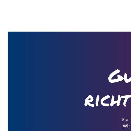
Gu
rich
Sie 
Wir