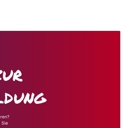
zur
ldung
hren?
 Sie