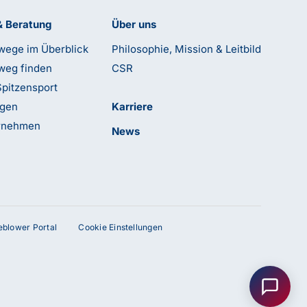
& Beratung
Über uns
wege im Überblick
Philosophie, Mission & Leitbild
weg finden
CSR
Spitzensport
ngen
Karriere
ernehmen
News
leblower Portal
Cookie Einstellungen
Anfrage senden
Kontakt