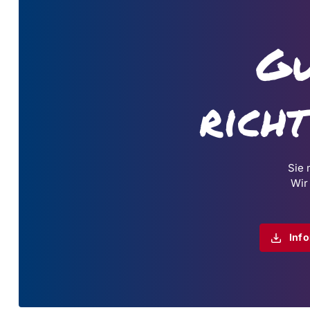
Gu
rich
Sie 
Wir
Inf