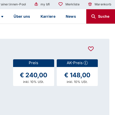
rainer:innen-Pool
my bfi
Merkliste
Warenkorb
g
Über uns
Karriere
News
Suche
Preis
AK-Preis
i
€ 240,00
€ 148,00
inkl. 10% USt.
inkl. 10% USt.