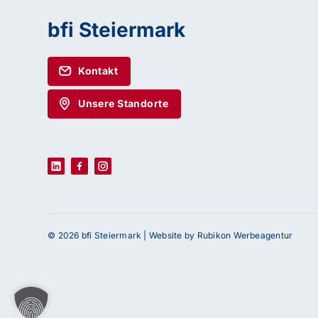
bfi Steiermark
Kontakt
Unsere Standorte
© 2026 bfi Steiermark |
Website by Rubikon Werbeagentur
Haben Sie Fragen oder benötigen Sie Un
Unser Team ist gerne für Sie da! Nehmen Sie j
uns auf – wir freuen uns auf Ihre Anfrage.