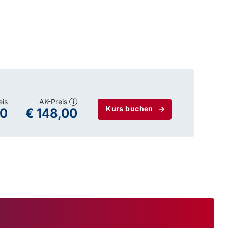
eis
AK-Preis
i
Kurs buchen
00
€ 148,00