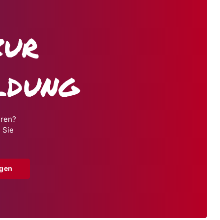
zur
ldung
hren?
 Sie
agen