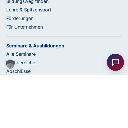
Bildungsweg finden
Lehre & Spitzensport
Förderungen
Für Unternehmen
Haben Sie Fragen oder benötigen Sie
Seminare & Ausbildungen
Unterstützung?
Alle Seminare
Unser Team ist gerne für Sie da! Nehmen Sie jetzt
Fachbereiche
Kontakt mit uns auf – wir freuen uns auf Ihre Anfrage.
Abschlüsse
© 2026 bfi Steiermark |
Website by Rubikon Werbeagentur
Anfrage
Impressum
Datenschutz
AGB
bfi Whistleblower Portal
senden
Cookie Einstellungen
Barrierefreiheitserklärung
Kontakt