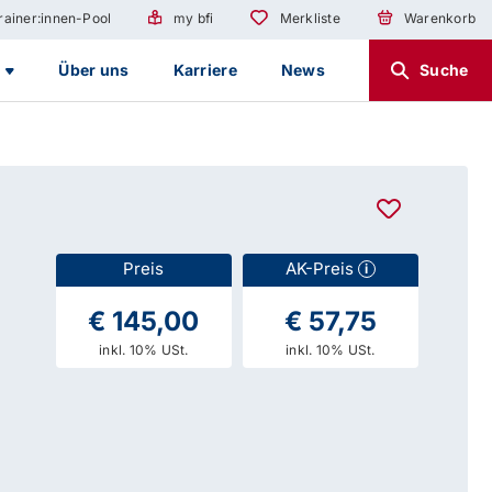
rainer:innen-Pool
my bfi
Merkliste
Warenkorb
g
Über uns
Karriere
News
Suche
Preis
AK-Preis
i
€ 145,00
€ 57,75
inkl. 10% USt.
inkl. 10% USt.