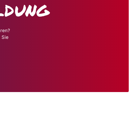
ldung
hren?
 Sie