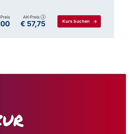
Preis
AK-Preis
i
Kurs buchen
,00
€ 57,75
zur