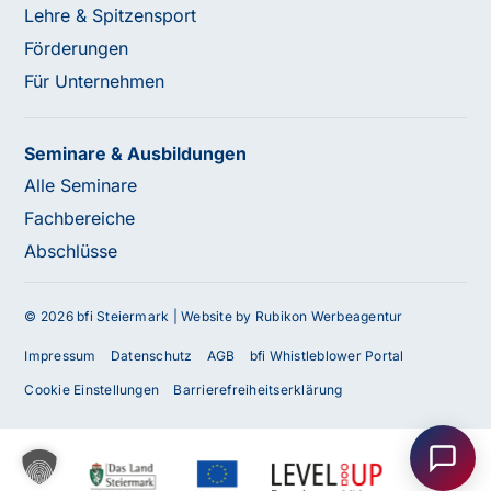
Lehre & Spitzensport
Förderungen
Für Unternehmen
Seminare & Ausbildungen
Alle Seminare
Fachbereiche
Abschlüsse
© 2026 bfi Steiermark |
Website by Rubikon Werbeagentur
Impressum
Datenschutz
AGB
bfi Whistleblower Portal
Haben Sie Fragen oder benötigen Sie
Cookie Einstellungen
Barrierefreiheitserklärung
Unterstützung?
Unser Team ist gerne für Sie da! Nehmen Sie jetzt
Kontakt mit uns auf – wir freuen uns auf Ihre Anfrage.