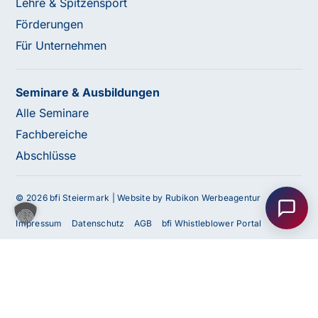
Lehre & Spitzensport
Förderungen
Für Unternehmen
Seminare & Ausbildungen
Alle Seminare
Fachbereiche
Abschlüsse
Haben Sie Fragen oder benötigen Sie
Unterstützung?
Unser Team ist gerne für Sie da! Nehmen Sie jetzt
© 2026 bfi Steiermark |
Website by Rubikon Werbeagentur
Kontakt mit uns auf – wir freuen uns auf Ihre Anfrage.
Impressum
Datenschutz
AGB
bfi Whistleblower Portal
Cookie Einstellungen
Barrierefreiheitserklärung
Anfrage
senden