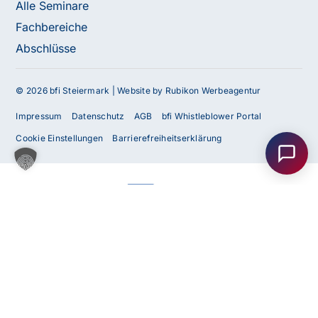
Alle Seminare
Fachbereiche
Abschlüsse
© 2026 bfi Steiermark |
Website by Rubikon Werbeagentur
Haben Sie Fragen oder benötigen Sie
Impressum
Datenschutz
AGB
bfi Whistleblower Portal
Unterstützung?
Cookie Einstellungen
Barrierefreiheitserklärung
Unser Team ist gerne für Sie da! Nehmen Sie jetzt
Kontakt mit uns auf – wir freuen uns auf Ihre Anfrage.
Anfrage
senden
Kontakt