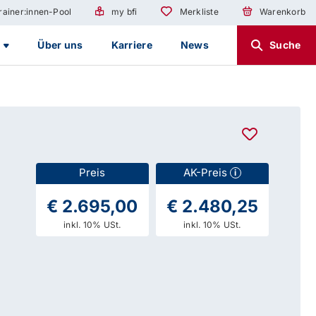
rainer:innen-Pool
my bfi
Merkliste
Warenkorb
g
Über uns
Karriere
News
Suche
Preis
AK-Preis
i
€ 2.695,00
€ 2.480,25
inkl. 10% USt.
inkl. 10% USt.