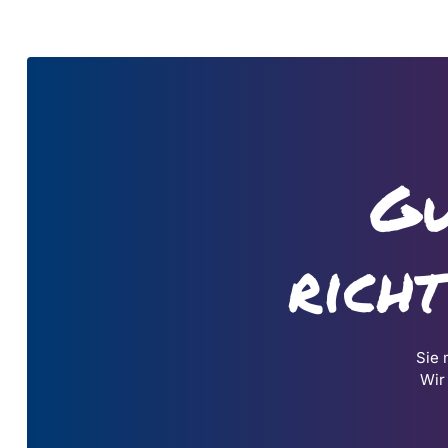
Gu
rich
Sie 
Wir