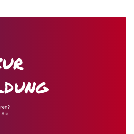
zur
ldung
hren?
 Sie