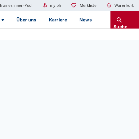
Trainer:innen-Pool
my bfi
Merkliste
Warenkorb
g
Über uns
Karriere
News
Suche