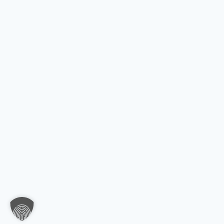
Haben Sie Fragen oder benötigen Sie Un
Unser Team ist gerne für Sie da! Nehmen Sie jet
uns auf – wir freuen uns auf Ihre Anfrage.