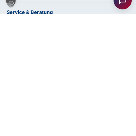
Kontakt mit uns auf – wir freuen uns auf Ihre Anfrage.
Service & Beratung
Bildungswege im Überblick
Bildungsweg finden
Anfrage
Lehre & Spitzensport
senden
Förderungen
Für Unternehmen
Kontakt
Seminare & Ausbildungen
Alle Seminare
Fachbereiche
Abschlüsse
© 2026 bfi Steiermark |
Website by Rubikon Werbeagentur
Impressum
Datenschutz
AGB
bfi Whistleblower Portal