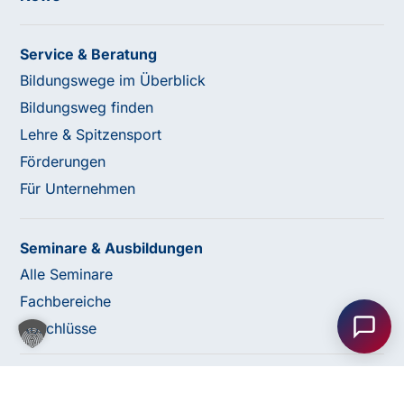
Service & Beratung
Bildungswege im Überblick
Bildungsweg finden
Lehre & Spitzensport
Förderungen
Für Unternehmen
Seminare & Ausbildungen
Haben Sie Fragen oder benötigen Sie
Alle Seminare
Unterstützung?
Fachbereiche
Unser Team ist gerne für Sie da! Nehmen Sie jetzt
Abschlüsse
Kontakt mit uns auf – wir freuen uns auf Ihre Anfrage.
© 2026 bfi Steiermark |
Website by Rubikon Werbeagentur