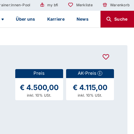
rainer:innen-Pool
my bfi
Merkliste
Warenkorb
g
Über uns
Karriere
News
Suche
Preis
AK-Preis
i
€ 4.500,00
€ 4.115,00
inkl. 10% USt.
inkl. 10% USt.