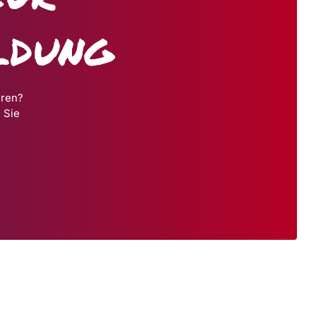
ldung
hren?
 Sie