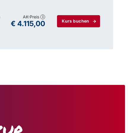
s
AK-Preis
i
Kurs buchen
0
€ 4.115,00
zur