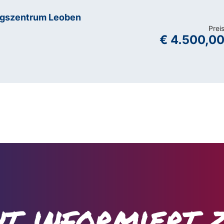
ngszentrum Leoben
Prei
€ 4.500,0
t informiert 