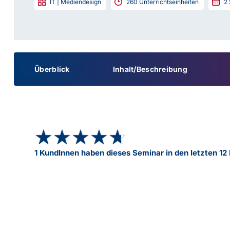
IT | Mediendesign
260
Unterrichtseinheiten
2
Überblick
Inhalt/Beschreibung
★★★★★
★★★★★
1 KundInnen haben dieses Seminar in den letzten 1