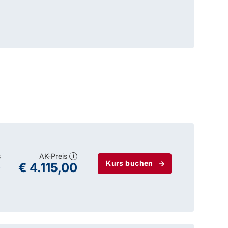
s
AK-Preis
i
Kurs buchen
0
€ 4.115,00