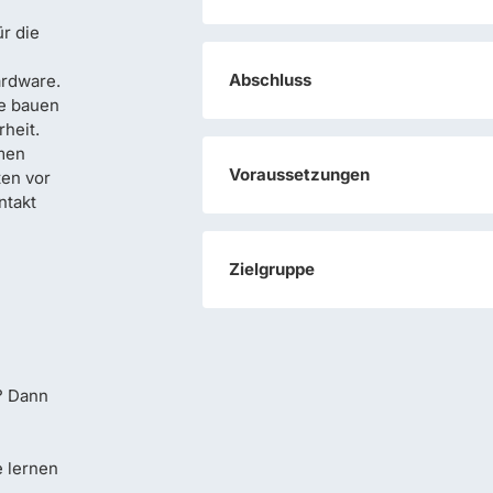
r die
Abschluss
ardware.
ie bauen
heit.
men
Voraussetzungen
ten vor
ntakt
Zielgruppe
? Dann
e lernen