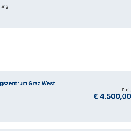
fung
ngszentrum Graz West
Prei
€ 4.500,0